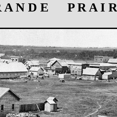
 A N D E P R A I R