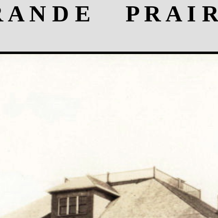
 A N D E P R A I R