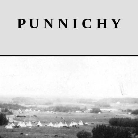
P U N N I C H Y